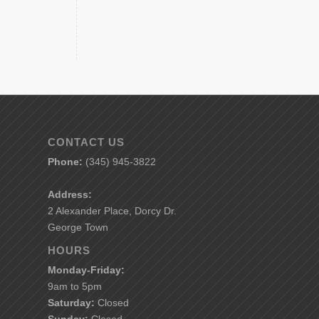
CONTACT US
Phone:
(345) 945-3822
Address:
2 Alexander Place, Dorcy Dr.
George Town
HOURS
Monday-Friday:
9am to 5pm
Saturday:
Closed