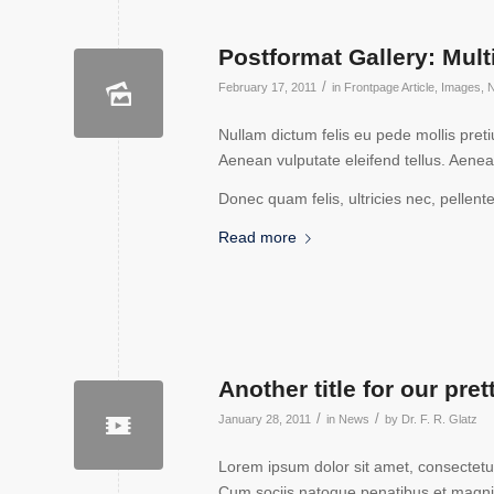
Postformat Gallery: Mult
/
February 17, 2011
in
Frontpage Article
,
Images
,
Nullam dictum felis eu pede mollis pre
Aenean vulputate eleifend tellus. Aenean
Donec quam felis, ultricies nec, pellen
Read more
Another title for our pret
/
/
January 28, 2011
in
News
by
Dr. F. R. Glatz
Lorem ipsum dolor sit amet, consectetu
Cum sociis natoque penatibus et magnis