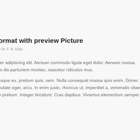
format with preview Picture
y
Dr. F. R. Glatz
er adipiscing elit. Aenean commodo ligula eget dolor. Aenean massa.
 dis parturient montes, nascetur ridiculus mus.
ntesque eu, pretium quis, sem. Nulla consequat massa quis enim. Donec
lputate eget, arcu. In enim justo, rhoncus ut, imperdiet a, venenatis vitae
lis pretium. Integer tincidunt. Cras dapibus. Vivamus elementum semper