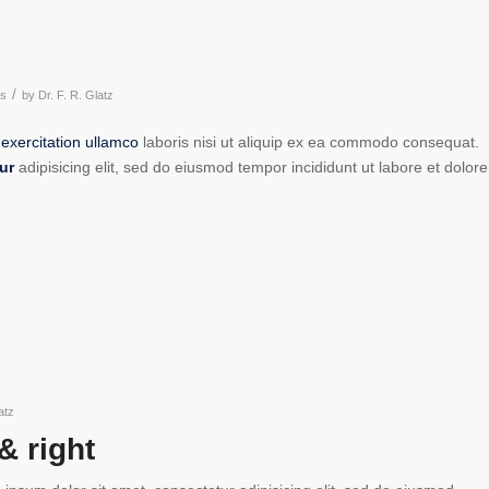
/
s
by
Dr. F. R. Glatz
d
exercitation ullamco
laboris nisi ut aliquip ex ea commodo consequat.
ur
adipisicing elit, sed do eiusmod tempor incididunt ut labore et dolore
atz
& right