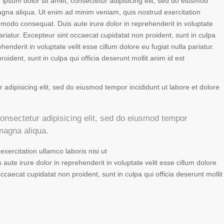
ipsum dolor sit amet, consectetur adipisicing elit, sed do eiusmod
agna aliqua. Ut enim ad minim veniam, quis nostrud exercitation
ommodo consequat. Duis aute irure dolor in reprehenderit in voluptate
pariatur. Excepteur sint occaecat cupidatat non proident, sunt in culpa
ehenderit in voluptate velit esse cillum dolore eu fugiat nulla pariatur.
oident, sunt in culpa qui officia deserunt mollit anim id est
 adipisicing elit, sed do eiusmod tempor incididunt ut labore et dolore
onsectetur adipisicing elit, sed do eiusmod tempor
 magna aliqua.
xercitation ullamco laboris nisi ut
ute irure dolor in reprehenderit in voluptate velit esse cillum dolore
occaecat cupidatat non proident, sunt in culpa qui officia deserunt mollit