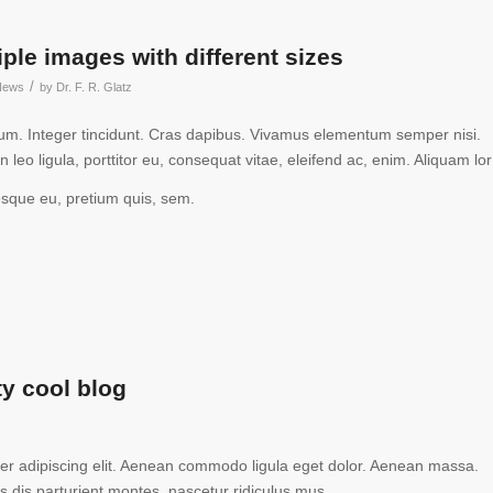
iple images with different sizes
/
News
by
Dr. F. R. Glatz
tium. Integer tincidunt. Cras dapibus. Vivamus elementum semper nisi.
 leo ligula, porttitor eu, consequat vitae, eleifend ac, enim. Aliquam lor
tesque eu, pretium quis, sem.
ty cool blog
er adipiscing elit. Aenean commodo ligula eget dolor. Aenean massa.
 dis parturient montes, nascetur ridiculus mus.