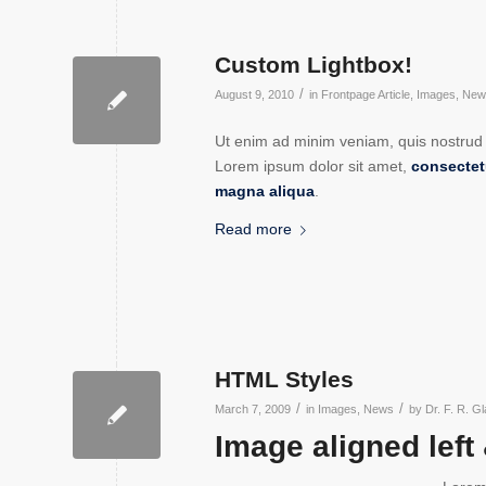
Custom Lightbox!
/
August 9, 2010
in
Frontpage Article
,
Images
,
New
Ut enim ad minim veniam, quis nostru
Lorem ipsum dolor sit amet,
consectet
magna aliqua
.
Read more
HTML Styles
/
/
March 7, 2009
in
Images
,
News
by
Dr. F. R. Gl
Image aligned left 