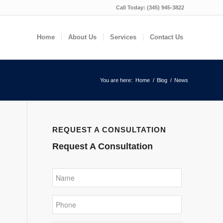
Call Today:
(345) 945-3822
Home
About Us
Services
Contact Us
You are here:
Home
/
Blog
/
News
REQUEST A CONSULTATION
Request A Consultation
Name
Phone